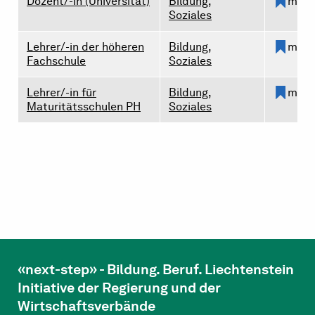
Dozent/-in (Universität)
Bildung,
merk
Soziales
Lehrer/-in der höheren
Bildung,
merk
Fachschule
Soziales
Lehrer/-in für
Bildung,
merk
Maturitätsschulen PH
Soziales
«next-step» - Bildung. Beruf. Liechtenstein
Initiative der Regierung und der
Wirtschaftsverbände