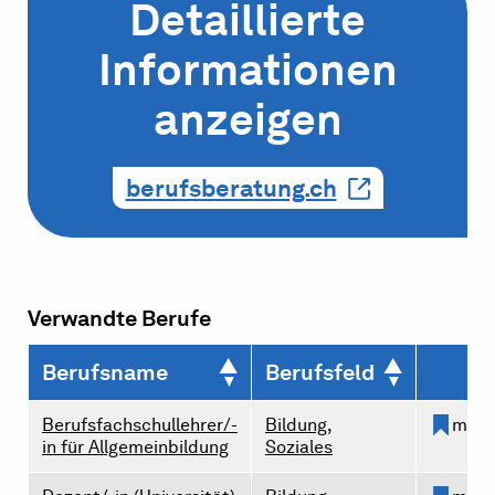
Detaillierte
Informationen
anzeigen
berufsberatung.ch
Verwandte Berufe
Berufsname
Berufsfeld
Berufsfachschullehrer/-
Bildung,
merk
in für Allgemeinbildung
Soziales