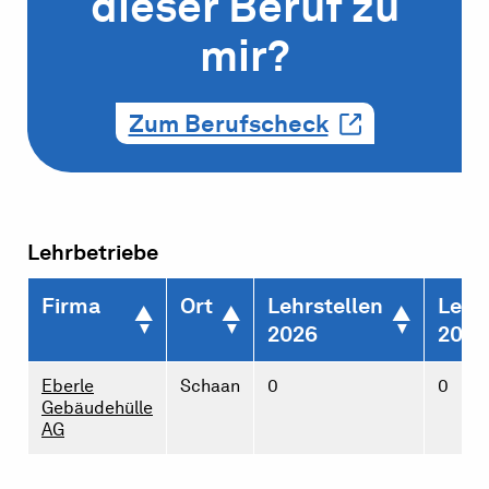
dieser Beruf zu
mir?
Zum Berufscheck
Lehrbetriebe
Firma
Ort
Lehrstellen
Lehr
2026
2027
Eberle
Schaan
0
0
Gebäudehülle
AG