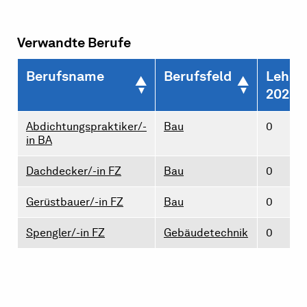
Verwandte Berufe
Berufsname
Berufsfeld
Lehrst
2026
Abdichtungspraktiker/-
Bau
0
in BA
Dachdecker/-in FZ
Bau
0
Gerüstbauer/-in FZ
Bau
0
Spengler/-in FZ
Gebäudetechnik
0