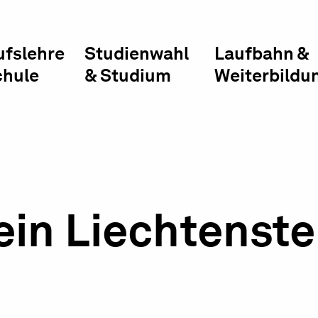
ufslehre
Studienwahl
Laufbahn &
chule
& Studium
Weiterbildu
ein Liechtenste