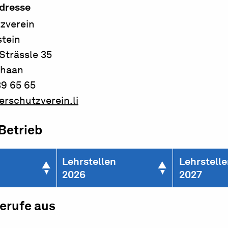
dresse
tzverein
stein
Strässle 35
chaan
39 65 65
erschutzverein.li
 Betrieb
Lehrstellen
Lehrstell
2026
2027
berufe aus