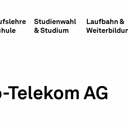
ufslehre
Studienwahl
Laufbahn &
chule
& Studium
Weiterbildu
o-Telekom AG