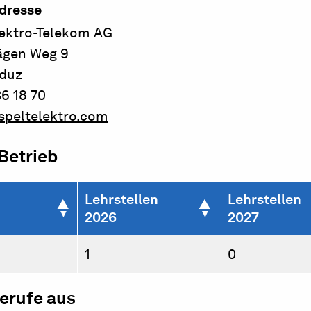
dresse
lektro-Telekom AG
ägen Weg 9
aduz
6 18 70
speltelektro.com
 Betrieb
Lehrstellen
Lehrstellen
2026
2027
1
0
berufe aus