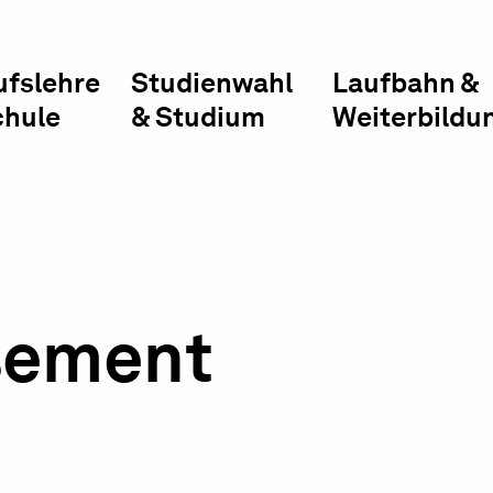
ufslehre
Studienwahl
Laufbahn &
chule
& Studium
Weiterbildu
sement