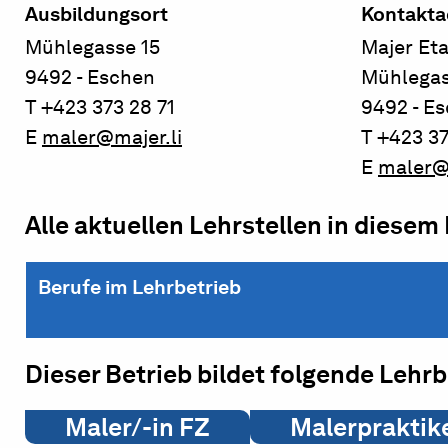
Ausbildungsort
Kontakta
Mühlegasse 15
Majer Et
9492 - Eschen
Mühlegas
T +423 373 28 71
9492 - E
E
maler@majer.li
T +423 37
E
maler@m
Alle aktuellen Lehrstellen in diesem
Berufe im Lehrbetrieb
Dieser Betrieb bildet folgende Lehr
Maler/-in FZ
Malerpraktike