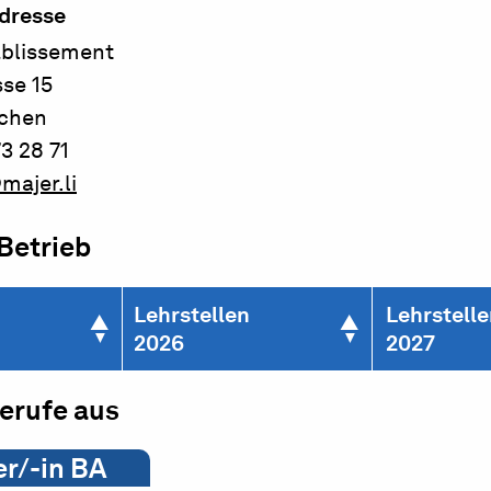
dresse
ablissement
se 15
schen
3 28 71
ajer.li
 Betrieb
Lehrstellen
Lehrstell
2026
2027
berufe aus
r/-in BA