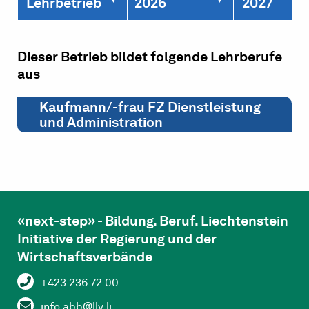
Lehrbetrieb
2026
2027
Dieser Betrieb bildet folgende Lehrberufe
aus
Kaufmann/-frau FZ Dienstleistung
und Administration
«next-step» - Bildung. Beruf. Liechtenstein
Initiative der Regierung und der
Wirtschaftsverbände
+423 236 72 00
info.abb@llv.li