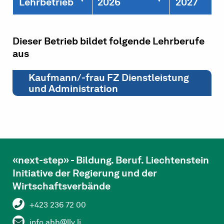
Lehrbetrieb
2026
2027
Dieser Betrieb bildet folgende Lehrberufe
aus
Kaufmann/-frau FZ Dienstleistung
und Administration
«next-step» - Bildung. Beruf. Liechtenstein
Initiative der Regierung und der
Wirtschaftsverbände
+423 236 72 00
info.abb@llv.li