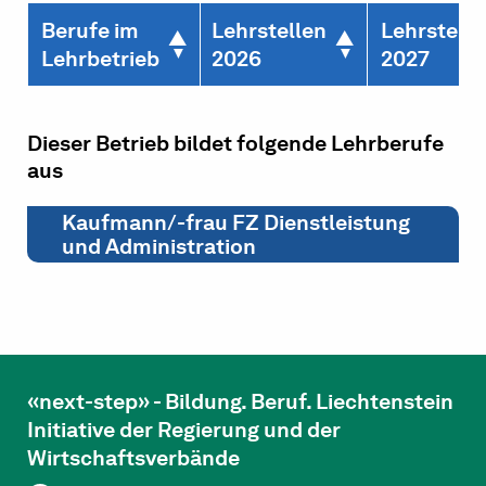
Berufe im
Lehrstellen
Lehrstelle
Lehrbetrieb
2026
2027
Dieser Betrieb bildet folgende Lehrberufe
aus
Kaufmann/-frau FZ Dienstleistung
und Administration
«next-step» - Bildung. Beruf. Liechtenstein
Initiative der Regierung und der
Wirtschaftsverbände