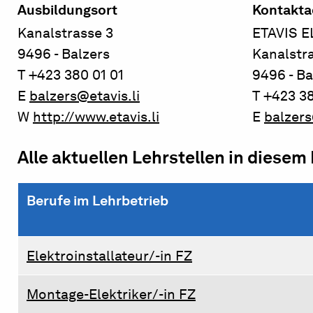
Ausbildungsort
Kontakta
Kanalstrasse 3
ETAVIS 
9496 - Balzers
Kanalstr
T +423 380 01 01
9496 - Ba
E
balzers@etavis.li
T +423 38
W
http://www.etavis.li
E
balzers
Alle aktuellen Lehrstellen in diesem
Berufe im Lehrbetrieb
Elektroinstallateur/-in FZ
Montage-Elektriker/-in FZ