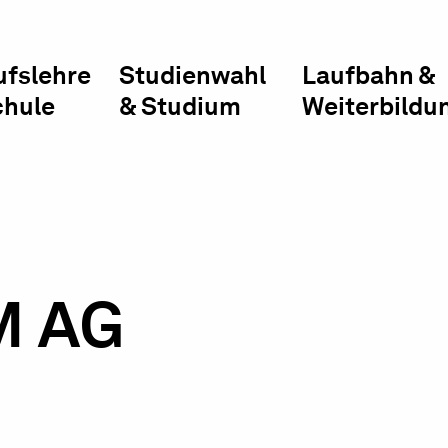
ufslehre
Studienwahl
Laufbahn &
chule
& Studium
Weiterbildu
M AG