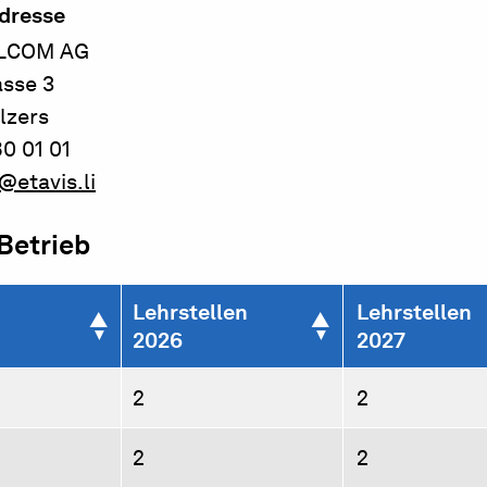
dresse
ELCOM AG
asse 3
lzers
0 01 01
@etavis.li
 Betrieb
Lehrstellen
Lehrstellen
2026
2027
2
2
2
2