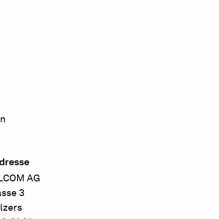
en
dresse
ELCOM AG
asse 3
lzers