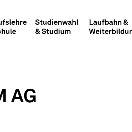
ufslehre
Studienwahl
Laufbahn &
chule
& Studium
Weiterbildu
M AG