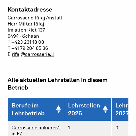
Kontaktadresse
Carrosserie Rifaj Anstalt
Herr Miftar Rifaj
Im alten Riet 137
9494 - Schaan
T +423 231 18 08
T +41 79 284 85 36
E
rifaj@carrosserie.li
Alle aktuellen Lehrstellen in diesem
Betrieb
Berufe im
Lehrstellen
Lehrste
Lehrbetrieb
2026
2027
Carrosserielackierer/-
1
0
in FZ