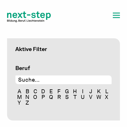
Laufbahn & Weiterbildung
Beratung & Unterstützung
Aktive Filter
Beruf
A
B
C
D
E
F
G
H
I
J
K
L
M
N
O
P
Q
R
S
T
U
V
W
X
Y
Z