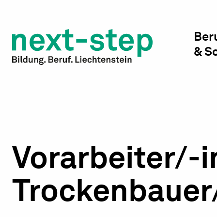
Studienwahl & Studium
Laufbahn & Weiterbildung
Ber
& S
Beratung & Unterstützung
Vorarbeiter/-i
Trockenbauer/