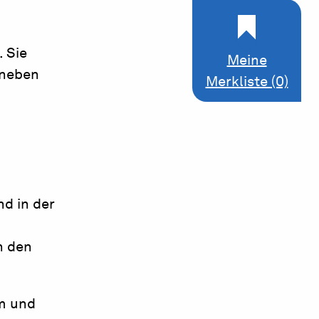
. Sie
Meine
aneben
Merkliste (0)
d in der
n den
am und