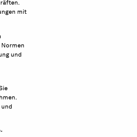
räften.
hungen mit
n
en Normen
tung und
Sie
ehmen.
t und
-