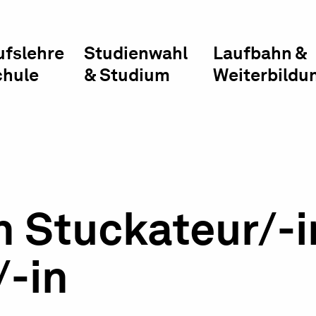
ufslehre
Studienwahl
Laufbahn &
chule
& Studium
Weiterbildu
n Stuckateur/-i
-in