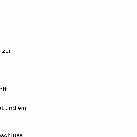
 zur
eit
t und ein
bschluss