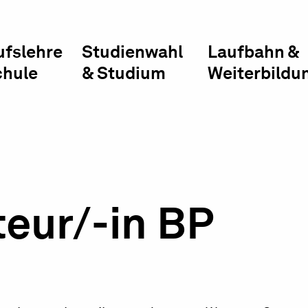
ufslehre
Studienwahl
Laufbahn &
chule
& Studium
Weiterbildu
eur/-in BP