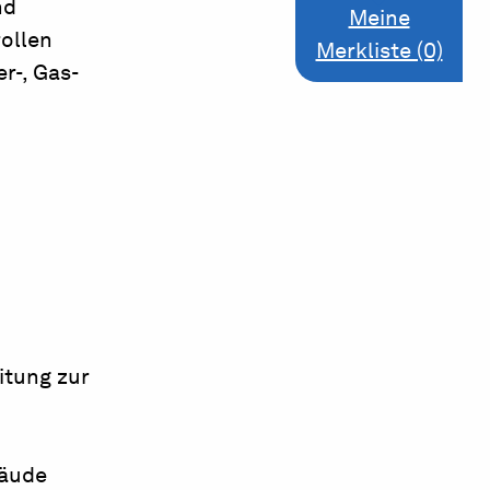
nd
Meine
rollen
Merkliste (0)
r-, Gas-
itung zur
bäude