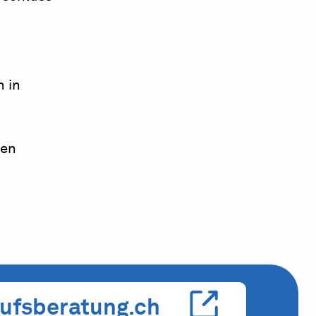
n in
gen
ufsberatung.ch