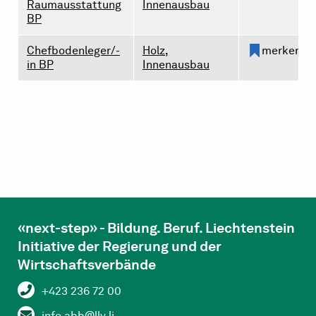
Raumausstattung
Innenausbau
BP
Chefbodenleger/-
Holz,
merken
in BP
Innenausbau
«next-step» - Bildung. Beruf. Liechtenstein
Initiative der Regierung und der
Wirtschaftsverbände
+423 236 72 00
info.abb@llv.li