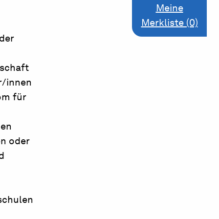
Meine
Merkliste (0)
 der
nschaft
r/innen
om für
men
en oder
d
schulen