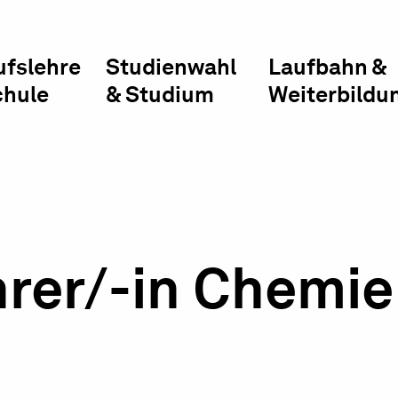
ufslehre
Studienwahl
Laufbahn &
chule
& Studium
Weiterbildu
hrer/-in Chemie