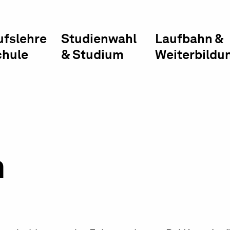
ufslehre
Studienwahl
Laufbahn &
chule
& Studium
Weiterbildu
n