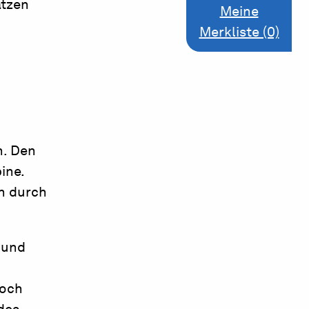
ätzen
Meine
Merkliste (0)
n. Den
ine.
h durch
 und
noch