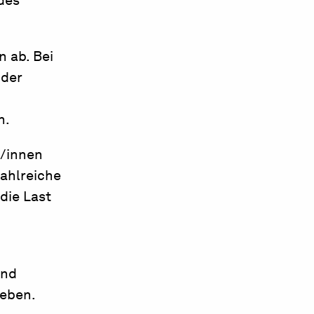
des
n ab. Bei
 der
n.
r/innen
ahlreiche
die Last
und
heben.