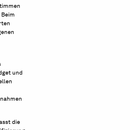
stimmen
. Beim
rten
genen
s
dget und
ellen
ssnahmen
asst die