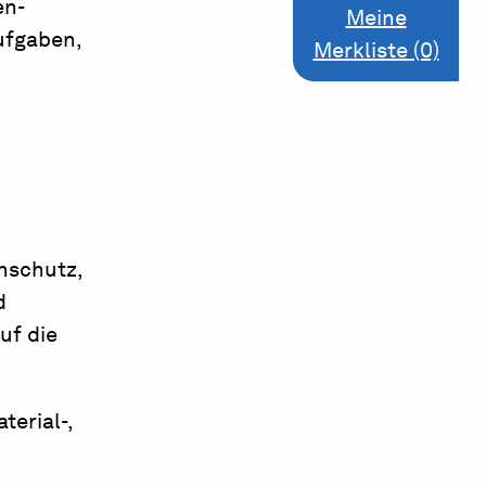
en-
Meine
ufgaben,
Merkliste (0)
nschutz,
d
uf die
erial-,