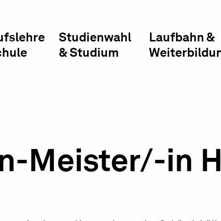
ufslehre
Studienwahl
Laufbahn &
chule
& Studium
Weiterbildu
n-Meister/-in 