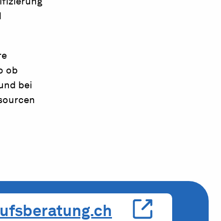
fizierung
d
re
o ob
und bei
sourcen
ufsberatung.ch