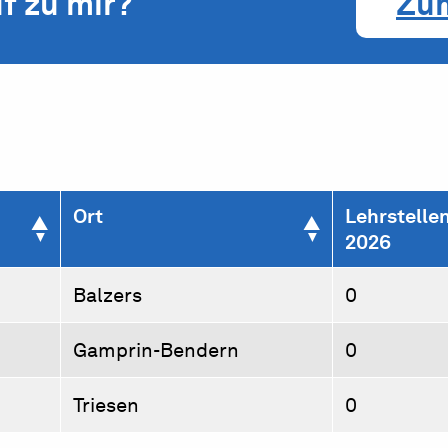
f zu mir?
Zu
Ort
Lehrstelle
2026
Balzers
0
Gamprin-Bendern
0
Triesen
0