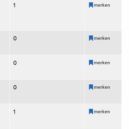
1
merken
0
merken
0
merken
0
merken
1
merken