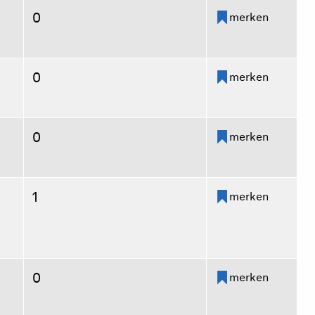
0
merken
0
merken
0
merken
1
merken
0
merken