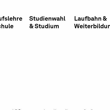
ufslehre
Studienwahl
Laufbahn &
chule
& Studium
Weiterbildu