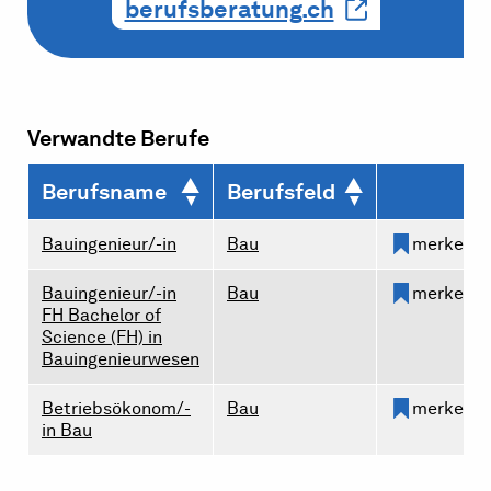
berufsberatung.ch
Verwandte Berufe
Berufsname
Berufsfeld
Bauingenieur/-in
Bau
merken
Bauingenieur/-in
Bau
merken
FH Bachelor of
Science (FH) in
Bauingenieurwesen
Betriebsökonom/-
Bau
merken
in Bau