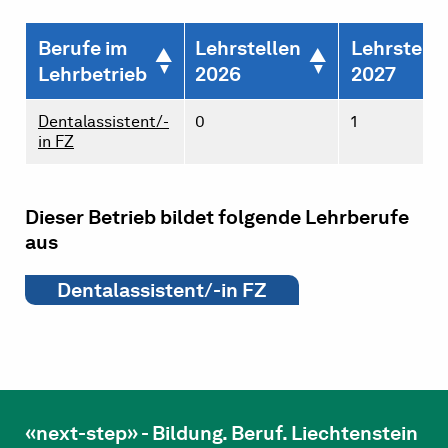
Berufe im
Lehrstellen
Lehrstelle
Lehrbetrieb
2026
2027
Dentalassistent/-
0
1
in FZ
Dieser Betrieb bildet folgende Lehrberufe
aus
Dentalassistent/-in FZ
«next-step» - Bildung. Beruf. Liechtenstein