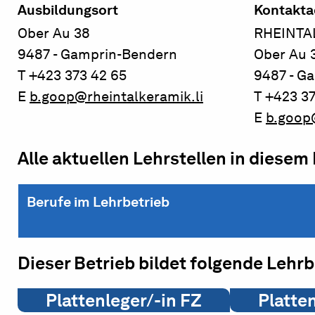
Ausbildungsort
Kontakta
Ober Au 38
RHEINTA
9487 - Gamprin-Bendern
Ober Au 
T +423 373 42 65
9487 - G
E
b.goop@rheintalkeramik.li
T +423 3
E
b.goop@
Alle aktuellen Lehrstellen in diesem
Berufe im Lehrbetrieb
Dieser Betrieb bildet folgende Lehr
Plattenleger/-in FZ
Platte