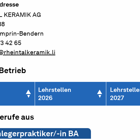
dresse
L KERAMIK AG
38
amprin-Bendern
73 42 65
rheintalkeramik.li
 Betrieb
Lehrstellen
Lehrstell
2026
2027
berufe aus
nlegerpraktiker/-in BA