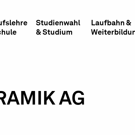
ufslehre
Studienwahl
Laufbahn &
chule
& Studium
Weiterbildu
RAMIK AG