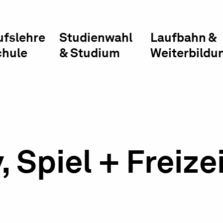
ufslehre
Studienwahl
Laufbahn &
chule
& Studium
Weiterbildu
Spiel + Freize