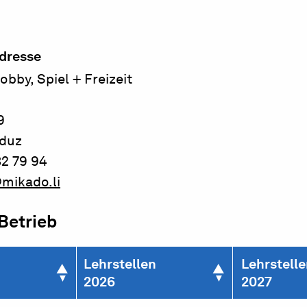
dresse
bby, Spiel + Freizeit
9
aduz
32 79 94
mikado.li
 Betrieb
Lehrstellen
Lehrstell
2026
2027