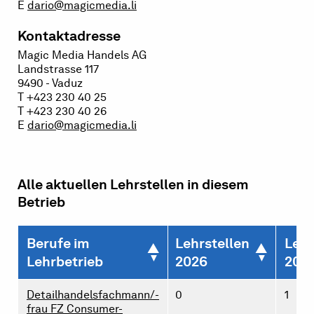
E
dario@magicmedia.li
Kontaktadresse
Magic Media Handels AG
Landstrasse 117
9490 - Vaduz
T +423 230 40 25
T +423 230 40 26
E
dario@magicmedia.li
Alle aktuellen Lehrstellen in diesem
Betrieb
Berufe im
Lehrstellen
Lehr
Lehrbetrieb
2026
202
Detailhandelsfachmann/-
0
1
frau FZ Consumer-