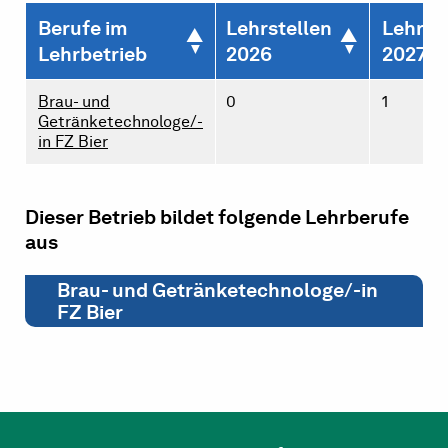
Berufe im
Lehrstellen
Lehrst
Lehrbetrieb
2026
2027
Brau- und
0
1
Getränketechnologe/-
in FZ Bier
Dieser Betrieb bildet folgende Lehrberufe
aus
Brau- und Getränketechnologe/-in
FZ Bier