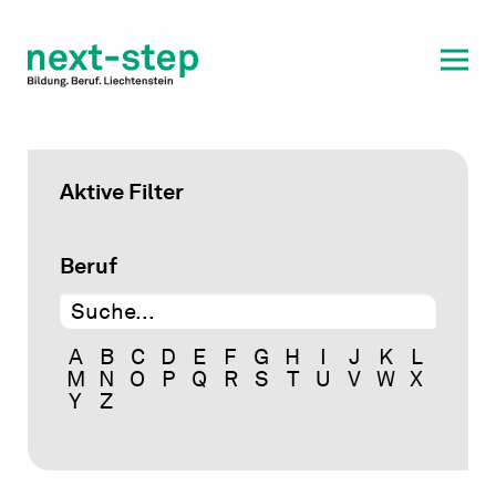
Laufbahn & Weiterbildung
Beratung & Unterstützung
Aktive Filter
Beruf
A
B
C
D
E
F
G
H
I
J
K
L
M
N
O
P
Q
R
S
T
U
V
W
X
Y
Z