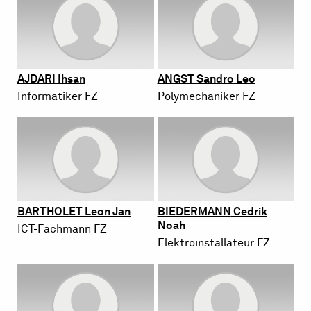
AJDA­RI
Ihsan
ANGST
San­dro Leo
In­for­ma­ti­ker FZ
Po­ly­me­cha­ni­ker FZ
BAR­T­HO­LET
Leon Jan
BIE­DER­MANN
Cedrik
Noah
ICT-Fach­mann FZ
Elek­tro­in­stal­la­teur FZ