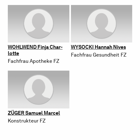
WOHL­WEND
Finja Char­
WY­SO­CKI
Han­nah Nives
lot­te
Fach­frau Ge­sund­heit FZ
Fach­frau Apo­the­ke FZ
ZÜGER
Sa­mu­el Mar­cel
Kon­struk­teur FZ