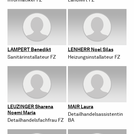
LAM­PERT
Be­ne­dikt
LEN­HERR
Noel Silas
Sa­ni­tär­in­stal­la­teur FZ
Hei­zungs­in­stal­la­teur FZ
LEU­ZIN­GER
Sha­re­na
MAIR
Laura
Noemi Maria
De­tail­han­delsas­sis­ten­tin
De­tail­han­dels­fach­frau FZ
BA