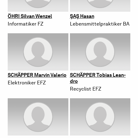
ÖHRI
Sil­van Wen­zel
ŞAŞ
Hasan
In­for­ma­ti­ker FZ
Le­bens­mit­tel­prak­ti­ker BA
SCHÄP­PER
Mar­vin Va­le­rio
SCHÄP­PER
To­bi­as Le­an­
dro
Elek­tro­ni­ker EFZ
Re­cy­clist EFZ