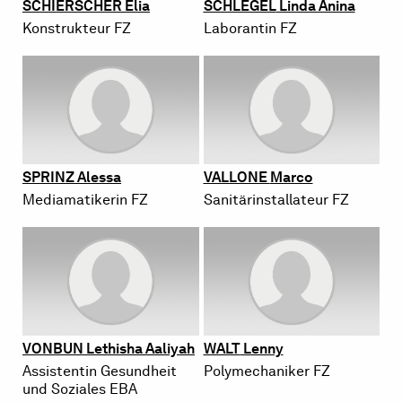
SCHIER­SCHER
Elia
SCHLE­GEL
Linda Anina
Kon­struk­teur FZ
La­bo­ran­tin FZ
SPRINZ
Ales­sa
VAL­LO­NE
Marco
Me­dia­ma­ti­ke­rin FZ
Sa­ni­tär­in­stal­la­teur FZ
VON­BUN
Le­thi­sha Aa­liyah
WALT
Lenny
As­sis­ten­tin Ge­sund­heit
Po­ly­me­cha­ni­ker FZ
und So­zia­les EBA