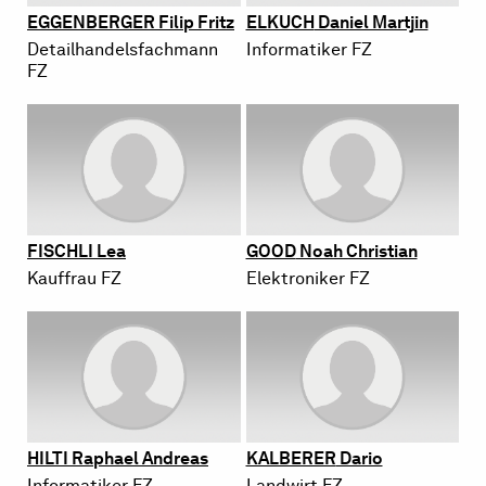
EG­GEN­BER­GER
Filip Fritz
EL­KUCH
Da­ni­el Mart­jin
De­tail­han­dels­fach­mann
In­for­ma­ti­ker FZ
FZ
FISCH­LI
Lea
GOOD
Noah Chris­ti­an
Kauf­frau FZ
Elek­tro­ni­ker FZ
HILTI
Ra­pha­el An­dre­as
KAL­BE­RER
Dario
In­for­ma­ti­ker FZ
Land­wirt FZ