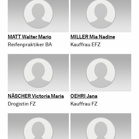
MATT
Wal­ter Mario
MIL­LER
Mia Na­di­ne
Rei­fen­prak­ti­ker BA
Kauf­frau EFZ
NÄS­CHER
Vic­to­ria Maria
OEHRI
Jana
Dro­gis­tin FZ
Kauf­frau FZ