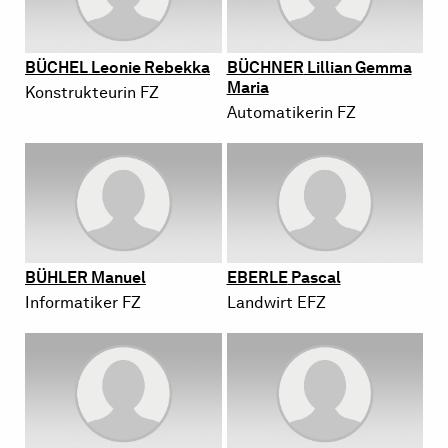
BÜ­CHEL
Leo­nie Re­bek­ka
BÜCH­NER
Lil­li­an Gemma
Maria
Kon­struk­teu­rin FZ
Au­to­ma­ti­ke­rin FZ
BÜH­LER
Ma­nu­el
EBER­LE
Pas­cal
In­for­ma­ti­ker FZ
Land­wirt EFZ