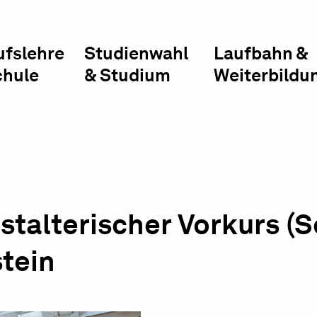
ufslehre
Studienwahl
Laufbahn &
chule
& Studium
Weiterbildu
talterischer Vorkurs (Sc
tein