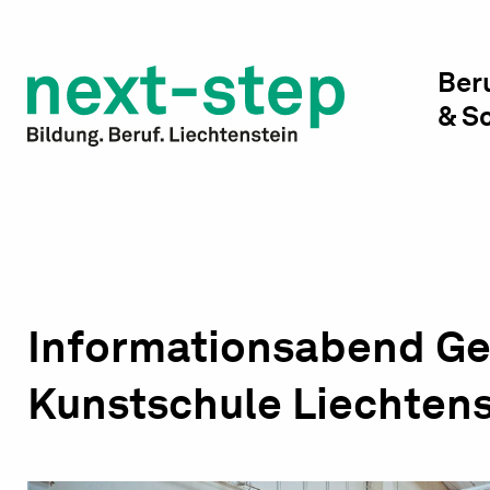
Studienwahl & Studium
Laufbahn & Weiterbildung
Ber
& S
Beratung & Unterstützung
Informationsabend Ges
Kunstschule Liechtens