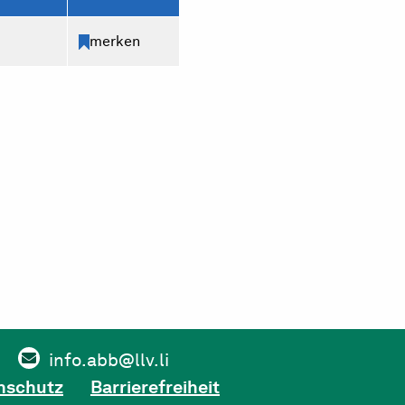
merken
info.abb@llv.li
nschutz
Barrierefreiheit