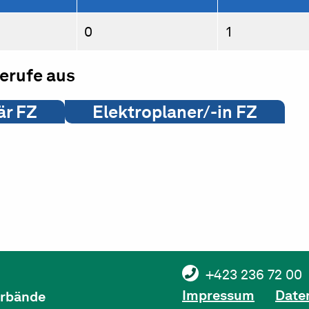
0
1
berufe aus
är FZ
Elektroplaner/-in FZ
+423 236 72 00
Impressum
Date
verbände