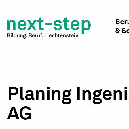
Studienwahl & Studium
Laufbahn & Weiterbildung
Ber
& S
Beratung & Unterstützung
Planing Inge
AG