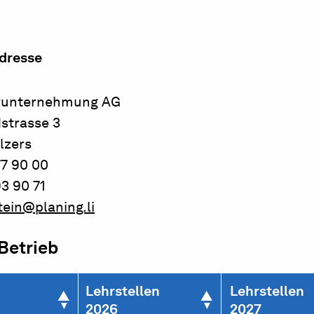
dresse
runternehmung AG
strasse 3
lzers
77 90 00
3 90 71
stein@planing.li
 Betrieb
Lehrstellen
Lehrstellen
2026
2027