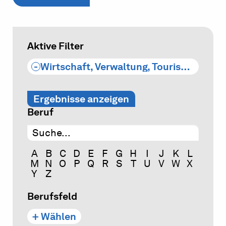
Aktive Filter
-
Wirtschaft, Verwaltung, Tourismus
Ergebnisse anzeigen
Beruf
A
B
C
D
E
F
G
H
I
J
K
L
M
N
O
P
Q
R
S
T
U
V
W
X
Y
Z
Berufsfeld
+ Wählen